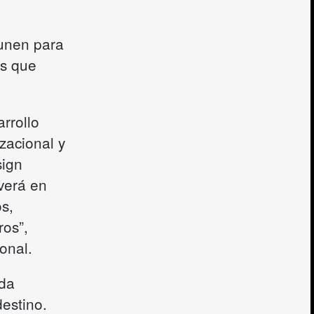
 unen para
os que
rrollo
zacional y
sign
verá en
s,
ros”,
onal.
ada
destino.