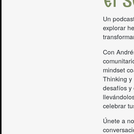
El S
Un podcast
explorar h
transformar
Con Andrés
comunitario
mindset co
Thinking y
desafíos y
llevándolos
celebrar tu
Únete a no
conversació